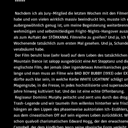
 ******
 Nachdem ich als Jury-Mitglied die letzten Wochen mit den Filmen der FRIGHT NIGTS 2021 verbracht 
habe und von vielen wirklich massiv beeindruckt bin, musste ich e
außergewöhnlich genug ist, um meine Begeisterung weiterbrenne
wehmütigen und selbstmitleidigen Fright-Nights-Hangover auszu
als zum Auftakt der STÖRKANAL Filmreihe zu greifen? Und ja, ich 
Wochenende tatsächlich zum ersten Mal gesehen. Und ja, Schande 
verabsäumt habe. 
 Der Film beruht lose (sehr lose!) auf dem Leben des tatsächlichen Mountain-Dancers Jesco White. 
Mountain Dance ist salopp ausgedrückt eine Art Stepptanz und dies
englischste Film, der jemals über irgendetwas Amerikanisches ged
lange und man muss an Filme wie BAD BOY BUBBY (1993) oder E
dürfte auch klar sein, in welche Kerbe WHITE LIGHTNIN‘ schlägt und 
Magengrube, in die Fresse, in jedes hochstilisierte und supersaub
Jahre hinweg kultiviert hat. Und das ist eine echte Offenbarung. 
 Regisseur Dominic Murphy peitscht und zerrt uns durch das drogendurchseuchte Delirium einer White-
Trash-Legende und wir taumeln ihm willenlos hinterher wie frisc
hängen an den Lippen des phasenweise auktorialen Ich-Erzählers,
aus dem cineastischen Off auf sein eigenes Leben zurückblickt. 
schon qualvoll charismatischen Edward Hogg, der den erwachsene
Campbell, der dem kindlichen Jesco seine physische Form verleiht