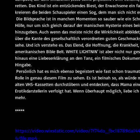
retten. Das Kind ist ein entzückendes Biest, der Erwachsene ein 
kreieren die beiden Schauspieler einen Sog, dem man sich nicht e
 Die Bildsprache ist in manchen Momenten so sauber wie ein Schwarz-Weiß-Stillleben aus der Redneck-
Hölle, nur um sich gleich darauf der manischen Hysterie eines be
hinzugeben. Auch wenn das meiste nicht die Wirklichkeit abbildet
über die Kante des gesellschaftlich verordneten guten Geschmacks 
sehe. Und ich verstehe es. Das Elend, die Hoffnung, die Krankheit,
amerikanischen Bible Belt. WHITE LIGHTNIN‘ ist aber nicht nur gese
hinaus eine Liebeserklärung an den Tanz, ein filmisches Dokumen
Hingabe. 
 Persönlich hat es mich ebenso begeistert wie fast schon traumatisiert, Carrie Fischer in genau dieser 
Rolle in genau diesem Film zu sehen. Es ist beinah so, als würde
alten VHS-Kassetten durchstöbern und entdecken, dass Mama eine
Erotikdarstellerin verfolgt hat. Wenn überhaupt möglich, liebe ic
mehr. 
*****
https://video.wixstatic.com/video/7f74da_fbc16789da
4/file.mp4