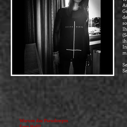
An
Ge
de
so
Ih
(
ih
In
mi
Se
Se
Warum das Pseudonym
Faye Hell?