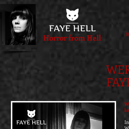
Horror from Hell
WER
FAY
We
k
In
Wa