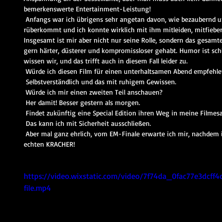
bemerkenswerte Entertainment-Leistung! 
 Anfangs war ich übrigens sehr angetan davon, wie bezaubernd und liebenswert Chris Pratt 
rüberkommt und ich konnte wirklich mit ihm mitleiden, mitfiebe
Insgesamt ist mir aber nicht nur seine Rolle, sondern das gesamte 
gern härter, düsterer und kompromissloser gehabt. Humor ist sch
wissen wir, und das trifft auch in diesem Fall leider zu. 
 Würde ich diesen Film für einen unterhaltsamen Abend empfehle
 Selbstverständlich und das mit ruhigem Gewissen. 
 Würde ich mir einen zweiten Teil anschauen?
 Her damit! Besser gestern als morgen.
 Findet zukünftig eine Special Edition ihren Weg in meine Film
 Das kann ich mit Sicherheit ausschließen. 
 Aber mal ganz ehrlich, vom EM-Finale erwarte ich mir, nachdem ich diesen Film gesehen habe, einen 
echten KRACHER!
https://video.wixstatic.com/video/7f74da_0fac77e3dcf
file.mp4