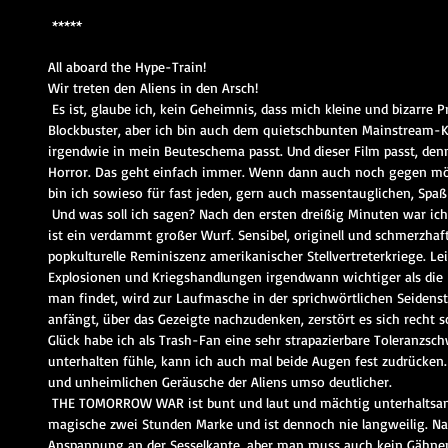
 *****
All aboard the Hype-Train! 
Wir treten den Aliens in den Arsch! 
 Es ist, glaube ich, kein Geheimnis, dass mich kleine und bizarre Produktionen eher ansprechen als 
Blockbuster, aber ich bin auch dem quietschbunten Mainstream-K
irgendwie in mein Beuteschema passt. Und dieser Film passt, denn 
Horror. Das geht einfach immer. Wenn dann auch noch gegen mör
bin ich sowieso für fast jeden, gern auch massentauglichen, Spaß
 Und was soll ich sagen? Nach den ersten dreißig Minuten war ich mir sicher: Unheiliges Katzenklo! Das 
ist ein verdammt großer Wurf. Sensibel, originell und schmerzhaft 
popkulturelle Reminiszenz amerikanischer Stellvertreterkriege. Le
Explosionen und Kriegshandlungen irgendwann wichtiger als die B
man findet, wird zur Laufmasche in der sprichwörtlichen Seide
anfängt, über das Gezeigte nachzudenken, zerstört es sich recht 
Glück habe ich als Trash-Fan eine sehr strapazierbare Toleranzsch
unterhalten fühle, kann ich auch mal beide Augen fest zudrücken
und unheimlichen Geräusche der Aliens umso deutlicher. 
 THE TOMORROW WAR ist bunt und laut und mächtig unterhaltsam. Das Ding sprengt locker die 
magische zwei Stunden Marke und ist dennoch nie langweilig. Nat
Anspannung an der Sesselkante, aber man muss auch kein Gähnen 